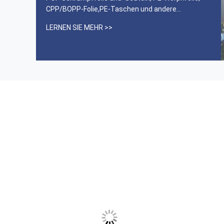
CPP/BOPP-Folie,PE-Taschen und andere
VerpackungsmaterialienNach jahrelangem Betrieb
LERNEN SIE MEHR >>
bedient Pinetree heute mehr als 500 Kunden
weltweit. Wir haben die ISO9001:2000, CE-
Zertifizierung, SGS-Zertifizierung, ROSH-
Zertifizierun...