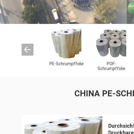
Durchsichtige
Schrumpfen von
Kunststoff-
BOPP-Folien
Etiketten mit
Taschen für
Ärmeln
Westen
CHINA PE-SCH
Durchsich
Druckbare