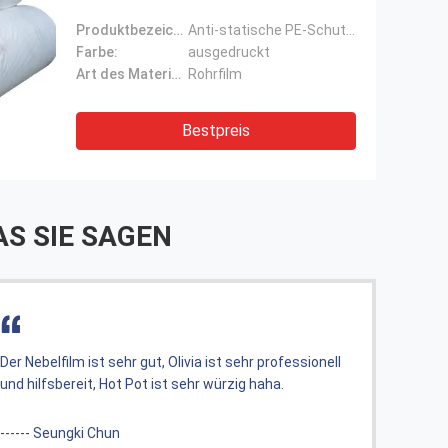
Produktbezeichnung:
Anti-statische PE-Schutzfolie Rohrrrolle
Farbe:
ausgedruckt
Art des Materials:
Rohrfilm
Bestpreis
S SIE SAGEN
Alles ist in Ordnung, die Produktion verwendet POF
Der Ne
Schrumpffilm und ist zufrieden.
und hi
------ Frau Vilma.
------