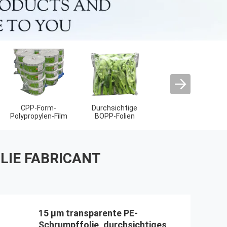
Abfallbehälter
BOPP-
Eingebettetes
Verpackungsteppich
Samenpapier
LIE FABRICANT
15 μm transparente PE-
Schrumpffolie, durchsichtiges