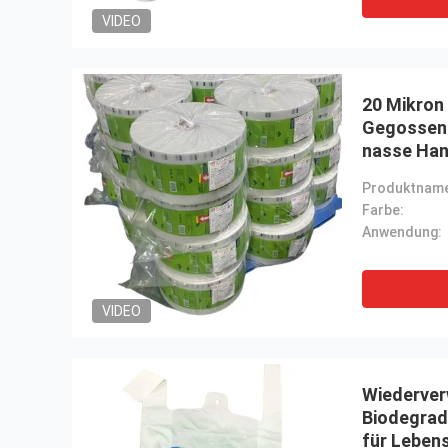
VIDEO
20 Mikron
Gegossen-
nasse Ha
Produktnam
Farbe:
Anwendung:
VIDEO
Wiederver
Biodegrad
für Leben