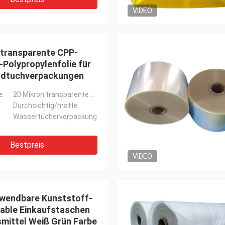
VIDEO
 transparente CPP-
Polypropylenfolie für
ndtuchverpackungen
e:
20 Mikron transparente CPP-Gegossen-Polypropylenfolie für nasse Handtuchverpackungen
Durchsichtig/matte
Wassertücherverpackung
Bestpreis
VIDEO
wendbare Kunststoff-
able Einkaufstaschen
smittel Weiß Grün Farbe