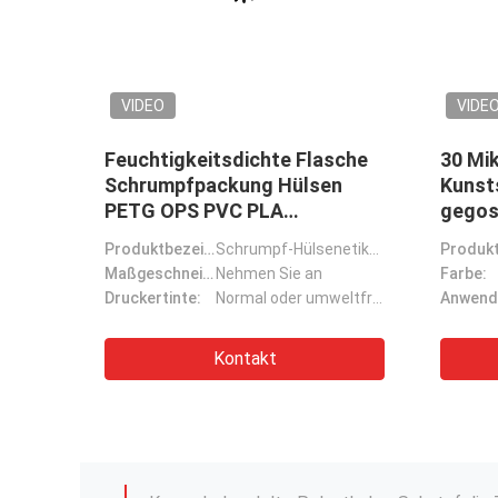
VIDEO
VIDE
30 Mikron PE-Polyethylen-
Durchs
r
Schrumpffolie für
Wärme
Lebensmittel und Getränke
Beute
Größe
Farbige, antistatische PE-Schutzfolie
Produktbezeichnung:
30 Mikron x Mehrfachbreiten PE-Schrumpffolie-Abdeckrolle
Anwendung:
Lebensmittel- und Getränkeverpackung
Anwend
Farbe:
Transparent/Farbig/gedruckt
Farbe:
150 Mikron Polyethylen PE Schrumpffolie 8m
Kontakt
Zentralgefaltete POF-Schrumpffilmrolle 20