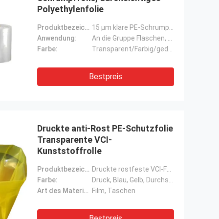
Polyethylenfolie
Produktbezeichnung:
15 μm klare PE-Schrumpffilmrolle zur Handverwendung
Anwendung:
An die Gruppe Flaschen, Dosen, Gläser usw.
Farbe:
Transparent/Farbig/gedruckt
Bestpreis
Druckte anti-Rost PE-Schutzfolie
Transparente VCI-
Kunststoffrolle
Produktbezeichnung:
Druckte rostfeste VCI-Folien und PE-Schutzfolien
Farbe:
Druck, Blau, Gelb, Durchsichtig usw.
Art des Materials:
Film, Taschen
Bestpreis