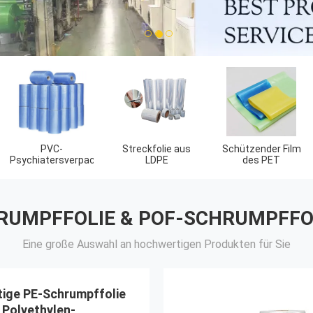
1
2
3
biologisch
Kartonsäcke
Polywerbungs-
abbaubare
Verschiffen-
Einkaufstaschen
Taschen
RUMPFFOLIE & POF-SCHRUMPFFO
Eine große Auswahl an hochwertigen Produkten für Sie
tige PE-Schrumpffolie
 Polyethylen-