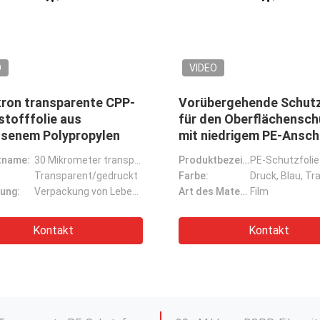
O
VIDEO
ichtige Polyolefin POF
20 μM Dicke Zentrum
-Schrumpf-Wrap-
gefaltete PVC-
l 100 Gauge Anpassung
Schrumpffilmrolle für
Geschenkkörbe
Produktbezeichnung:
Polyolefin-Wärmeschrumpffilmbeutel mit 100 Gauge
Produktbezeichnung:
ung:
Verpackung von medizinischem Material, Diagnosekits und anderen Gesundheitsprodukten
Anwendung:
Weißfarbige PE-Konstruktions-Schrumpffolie aus Polyethylen-Schaffeln-Schrumpffolie
Transparent
Farbe:
 für die Ausrüstung
Einfachgewickelte Polyethylen-PE-Schrumpffolie 25 μM Dicke für Getränkeverpackungen
Kontakt
Kontakt
 μM Dicke zum Verpacken
20 Mikron LDPE Streckfilm S
Koronabehandelte Polyethylen-Schutzfolie Transparente PE-Schutzfolie
20 μM klares BOPP-Film mit 
Durchsichtige CPP-Polypropylenfolie 30 μm für Lebensmittel- und Gemüseverpackungen