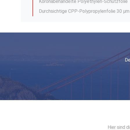
Farbenfrohe Pflanzenpapier mit eingebette
150 Mikron Polyethylen PE Schrumpffolie 8m
De
Zentralgefaltete POF-Schrumpffilmrolle 20
Hier sind 