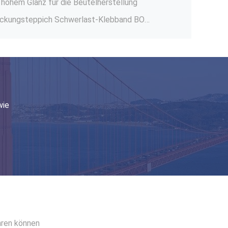
HDPE-LDPE-Plastikwesten Trägertüten Weiße Kunststoff-T-Shirts Einkaufstüten
Biologisch abbaubare, kompostierbare Plastikwesten für den Einzelhandel
2 Mil schweres PE-Schrumpffilm 15 - 200 Mikron LDPE-Schrumpffilmroll
2.5 Mil klare PE-Schrumpffilmrolle für automatische Verpackungsmaschinen
Leichtgewicht, schrumpfend, schnell 998 Hitzepistole 0,6 Meter 1,2 Meter 1,8 Meter Verlängerung PE Schrumpffilmpistole
20 Mikrometer klares PE-Schrumpffilmbeutel 100 mm - 2000 mm Breite
wie
Zentrumgefaltete PVC-Schrumpffilmrolle 25 Mikron für Kosmetikbücher
chrumpfwollrolle Durchsichtig / Farbig
hren können