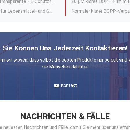
ten Samen für Unternehmen
Dauerhafte, maßgeschneiderte, schrumpfende, kratzfeste Flaschen aus Kunststoff
Quadratische Unterseite PE Plastikkarton Auskleidung Tasche Transparente Innenplastiktasche
Große Einweg-Müllkorb Liner benutzerdefinierte Farbe Zeichnen String Müllbeutel
Weißfarbige PE-Konstruktions-Schrumpffolie aus Polyethylen-Schaffeln-Schrumpffolie
Sie Können Uns Jederzeit Kontaktieren!
 für die Ausrüstung
nn wir wissen, dass selbst die besten Produkte nur so gut sind 
Einfachgewickelte Polyethylen-PE-Schrumpffolie 25 μM Dicke für Getränkeverpackungen
die Menschen dahinter.
 μM Dicke zum Verpacken
20 Mikron LDPE Streckfilm S
Kontakt
NACHRICHTEN & FÄLLE
die neuesten Nachrichten und Fälle, damit Sie mehr über uns erfa