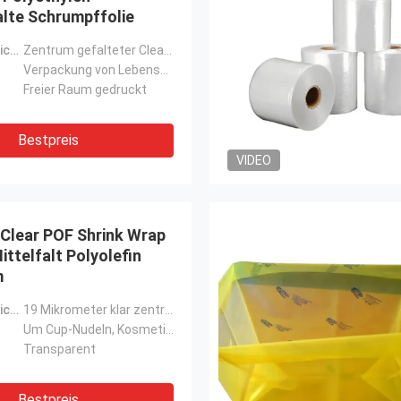
lte Schrumpffolie
Produktbezeichnung:
Zentrum gefalteter Clear PE Shrink Wrap Film
Verpackung von Lebensmitteln, Getränken usw.
Freier Raum gedruckt
Bestpreis
VIDEO
 Clear POF Shrink Wrap
Mittelfalt Polyolefin
m
Produktbezeichnung:
19 Mikrometer klar zentralabgeklappte POF Schrumpffilmrolle
Um Cup-Nudeln, Kosmetika, Batterien, Lebensmittel usw. zu verpacken
Transparent
Bestpreis