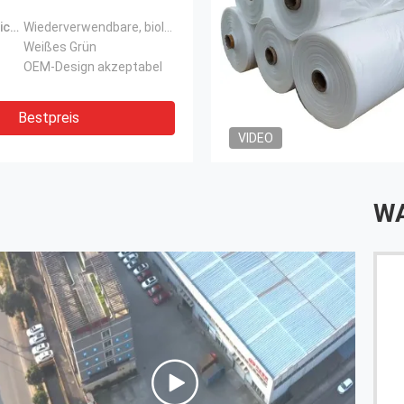
Produktbezeichnung:
Wiederverwendbare, biologisch abbaubare Einkaufstaschen für Lebensmittel
Weißes Grün
OEM-Design akzeptabel
Bestpreis
VIDEO
WA
Der Nebelfilm ist sehr gut, Olivia ist sehr professionell
und hilfsbereit, Hot Pot ist sehr würzig haha.
------ Seungki Chun