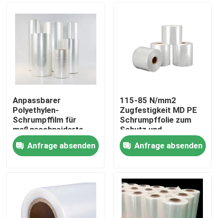
Anpassbarer
115-85 N/mm2
Polyethylen-
Zugfestigkeit MD PE
Schrumpffilm für
Schrumpffolie zum
maßgeschneiderte
Schutz und
Schrumpfverpackungslösungen
Verpackung von
Anfrage absenden
Anfrage absenden
Schrumpfpistolen
Startseite
Produkte
Videos