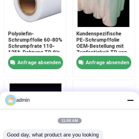
Über uns
Polyolefin-
Kundenspezifische
Fabrik Tour
Schrumpffolie 60-80%
PE-Schrumpffolie
Schrumpfrate 110-
OEM-Bestellung mit
125% Dehnung TD für
Zugfestigkeit TD von
Qualitätskontrolle
haltbare
110-80 N/mm2 und
Anfrage absenden
Anfrage absenden
Verpackungen
Druckoption
Referenzen
PE-Schrumpffolie
admin
POF-Schrumpffolie
11:00 AM
Good day, what product are you looking 
PVC-Psychiatersverpackungsfilm