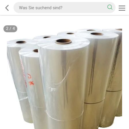
2
/
4