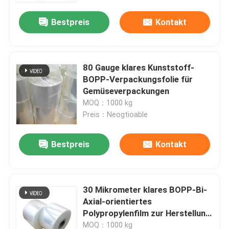
Bestpreis
Kontakt
80 Gauge klares Kunststoff-
BOPP-Verpackungsfolie für
Gemüseverpackungen
MOQ：1000 kg
Preis：Neogtioable
Bestpreis
Kontakt
Startseite
30 Mikrometer klares BOPP-Bi-
Produkte
Axial-orientiertes
Polypropylenfilm zur Herstellung
von Beuteln
Videos
MOQ：1000 kg