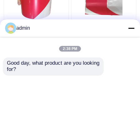
Verkehrswarnung PE
80 - 150 Mikron PE
admin
Schutzfilm Schwarz
Schutzfilm LDPE HDPE
Gelb Rot Weiß
Rot-Weiß Warnband
Vorsichtsband
2:38 PM
Bestpreis
Bestpreis
Good day, what product are you looking 
for?
Kontakt
Kontakt
Sehen Sie mehr an
Startseite
Über uns
Kontakt
Desktop Site
Sitemap
Privacy Policy