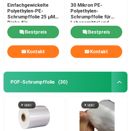
Einfachgewickelte
30 Mikron PE-
Polyethylen-PE-
Polyethylen-
Schrumpffolie 25 μM
Schrumpffolie für
Dicke für
Lebensmittel und
Getränkeverpackungen
Getränke
Bestpreis
Bestpreis
Kontakt
Kontakt
POF-Schrumpffolie
(30)