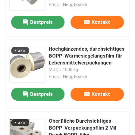
Preis：Neogtioable
Über uns
Bestpreis
Kontakt
Fabrik Tour
Hochglänzendes, durchsichtiges
Qualitätskontrolle
BOPP-Wärmesiegelungsfilm für
Lebensmittelverpackungen
MOQ：1000 kg
Referenzen
Preis：Neogtioable
PE-Schrumpffolie
Bestpreis
Kontakt
POF-Schrumpffolie
Oberfläche Durchsichtiges
BOPP-Verpackungsfilm 2 Mil
PVC-Psychiatersverpackungsfilm
Druck BOPP-Film