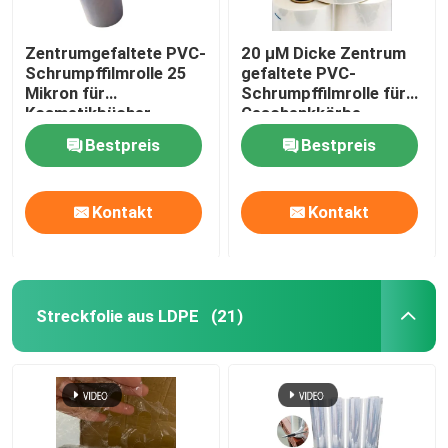
Zentrumgefaltete PVC-
20 μM Dicke Zentrum
Schrumpffilmrolle 25
gefaltete PVC-
Mikron für
Schrumpffilmrolle für
Kosmetikbücher
Geschenkkörbe
Bestpreis
Bestpreis
Kontakt
Kontakt
Streckfolie aus LDPE
(21)