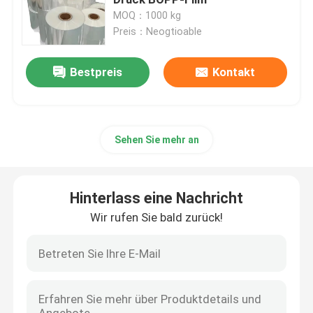
MOQ：1000 kg
Preis：Neogtioable
Streckfolie aus LDPE
Bestpreis
Kontakt
Schützender Film des PET
CPP-Form-Polypropylen-Film
Sehen Sie mehr an
Durchsichtige BOPP-Folien
Hinterlass eine Nachricht
Schrumpfen von Etiketten mit Ärmeln
Wir rufen Sie bald zurück!
Kunststoff-Taschen für Westen
biologisch abbaubare Einkaufstaschen