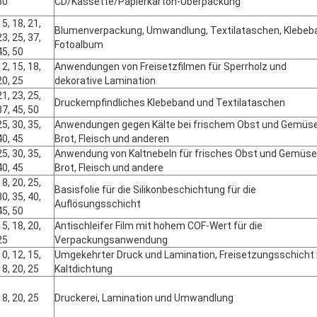
30
CD/Kassette/Papierkarton-Überpackung
15, 18, 21,
Blumenverpackung, Umwandlung, Textilataschen, Klebeb
23, 25, 37,
Fotoalbum
45, 50
12, 15, 18,
Anwendungen von Freisetzfilmen für Sperrholz und
20, 25
dekorative Lamination
21, 23, 25,
Druckempfindliches Klebeband und Textilataschen
37, 45, 50
25, 30, 35,
Anwendungen gegen Kälte bei frischem Obst und Gemüse
40, 45
Brot, Fleisch und anderen
25, 30, 35,
Anwendung von Kaltnebeln für frisches Obst und Gemüse
40, 45
Brot, Fleisch und andere
18, 20, 25,
Basisfolie für die Silikonbeschichtung für die
30, 35, 40,
Auflösungsschicht
45, 50
15, 18, 20,
Antischleifer Film mit hohem COF-Wert für die
25
Verpackungsanwendung
10, 12, 15,
Umgekehrter Druck und Lamination, Freisetzungsschicht 
18, 20, 25
Kaltdichtung
18, 20, 25
Druckerei, Lamination und Umwandlung