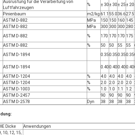
Ausrüstung für die Verarbeitung von
%
± 30
± 30
± 25
± 20
Luftfahrzeugen
Pinienbaum
m2/kg
61.1
55.0
36.6
27.5
ASTM D-882
MPa
150
150
160
145
ASTM D-882
MPa
300
300
300
280
ASTM D-882
%
170
170
170
175
ASTM D-882
%
50
50
55
55
ASTM D-1894
0.35
0.35
0.35
0.35
ASTM D-1894
0.40
0.40
0.40
0.40
ASTM D-1204
%
4.0
4.0
4.0
4.0
ASTM D-1204
%
2.0
2.0
2.0
2.0
ASTM D-1003
%
1.0
1.0
1.1
1.2
ASTM D-2457
90
90
90
90
ASTM D-2578
Dyn
38
38
38
38
ndung:
DIE Dicke
Anwendungen
9, 10, 12, 15,