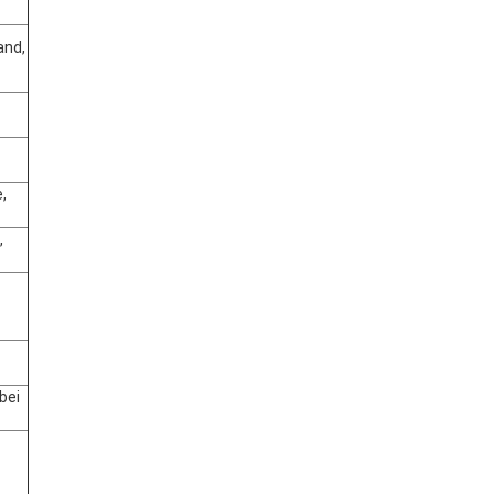
and,
,
,
bei