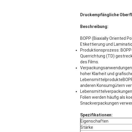
Druckempfängliche Oberfl
Beschreibung:
BOPP (Biaxially Oriented P
Etikettierung und Laminatio
Produktionsprozess: BOPP-F
Querrichtung (TD) gestrec
des Films.
Verpackungsanwendungen: B
hoher Klarheit und grafisc
LebensmittelprodukteBOPP-
anderen Konsumgütern ver
Lebensmittelverpackungen:
Folien werden häufig als k
Snackverpackungen verwend
Spezifikationen:
Eigenschaften
Stärke