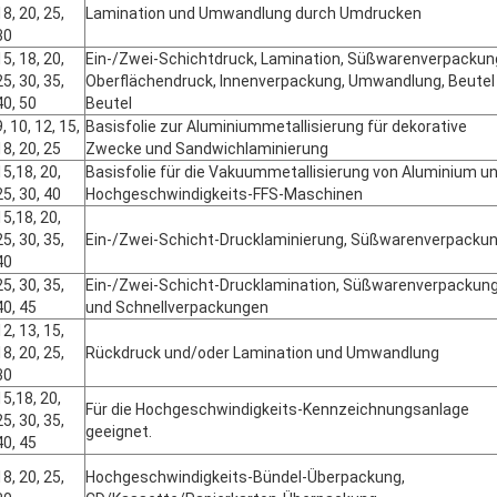
18, 20, 25,
Lamination und Umwandlung durch Umdrucken
30
15, 18, 20,
Ein-/Zwei-Schichtdruck, Lamination, Süßwarenverpackun
25, 30, 35,
Oberflächendruck, Innenverpackung, Umwandlung, Beutel
40, 50
Beutel
9, 10, 12, 15,
Basisfolie zur Aluminiummetallisierung für dekorative
18, 20, 25
Zwecke und Sandwichlaminierung
15,18, 20,
Basisfolie für die Vakuummetallisierung von Aluminium u
25, 30, 40
Hochgeschwindigkeits-FFS-Maschinen
15,18, 20,
25, 30, 35,
Ein-/Zwei-Schicht-Drucklaminierung, Süßwarenverpacku
40
25, 30, 35,
Ein-/Zwei-Schicht-Drucklamination, Süßwarenverpackun
40, 45
und Schnellverpackungen
12, 13, 15,
18, 20, 25,
Rückdruck und/oder Lamination und Umwandlung
30
15,18, 20,
Für die Hochgeschwindigkeits-Kennzeichnungsanlage
25, 30, 35,
geeignet.
40, 45
18, 20, 25,
Hochgeschwindigkeits-Bündel-Überpackung,