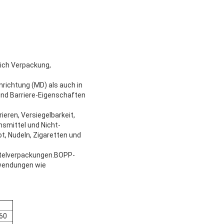
lich Verpackung,
richtung (MD) als auch in
und Barriere-Eigenschaften
eren, Versiegelbarkeit,
nsmittel und Nicht-
, Nudeln, Zigaretten und
ttelverpackungen.BOPP-
nwendungen wie
60