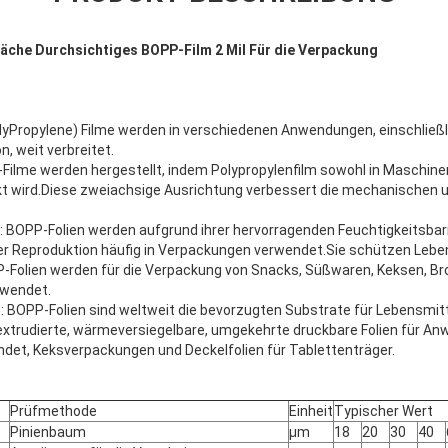
äche Durchsichtiges BOPP-Film 2 Mil Für die Verpackung
olyPropylene) Filme werden in verschiedenen Anwendungen, einschließ
n, weit verbreitet.
ilme werden hergestellt, indem Polypropylenfilm sowohl in Maschinen
kt wird.Diese zweiachsige Ausrichtung verbessert die mechanischen 
OPP-Folien werden aufgrund ihrer hervorragenden Feuchtigkeitsbarri
her Reproduktion häufig in Verpackungen verwendet.Sie schützen Lebe
Folien werden für die Verpackung von Snacks, Süßwaren, Keksen, Brot
wendet.
 BOPP-Folien sind weltweit die bevorzugten Substrate für Lebensmi
oextrudierte, wärmeversiegelbare, umgekehrte druckbare Folien für A
et, Keksverpackungen und Deckelfolien für Tablettenträger.
Prüfmethode
Einheit
Typischer Wert
Pinienbaum
μm
18
20
30
40