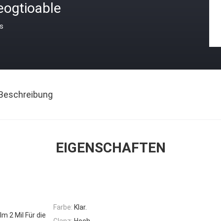
eogtioable
is
Beschreibung
EIGENSCHAFTEN
Farbe:
Klar.
 2 Mil Für die
Glanz:
Hoch