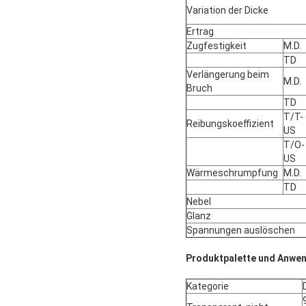
Variation der Dicke
Ertrag
Zugfestigkeit
M.D.
TD
Verlängerung beim
M.D.
Bruch
TD
T/T-
Reibungskoeffizient
US
T/O-
US
Wärmeschrumpfung
M.D.
TD
Nebel
Glanz
Spannungen auslöschen
Produktpalette und Anwe
Kategorie