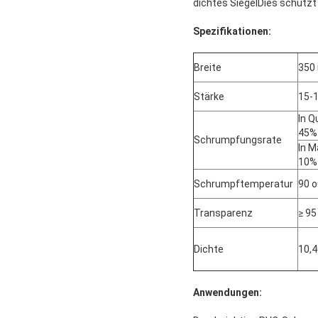
dichtes SiegelDies schützt
Spezifikationen:
Breite
350
Stärke
15-
In Q
45%
Schrumpfungsrate
In M
10%
Schrumpftemperatur
90 o
Transparenz
≥ 95
Dichte
10,
Anwendungen: