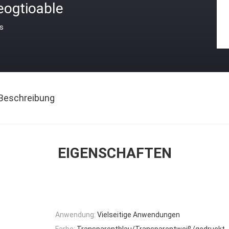
eogtioable
is
Beschreibung
EIGENSCHAFTEN
Anwendung:
Vielseitige Anwendungen
Farbe:
Transparentblau/Transparentweiß/gedruckt