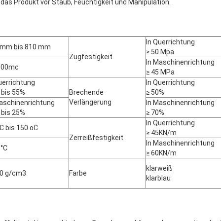
 das Produkt vor Staub, Feuchtigkeit und Manipulation.
In Querrichtung
 mm bis 810 mm
≥ 50 Mpa
Zugfestigkeit
In Maschinenrichtung
100mc
≥ 45 MPa
uerrichtung
In Querrichtung
 bis 55%
Brechende
≥ 50%
Verlängerung
aschinenrichtung
In Maschinenrichtung
 bis 25%
≥ 70%
In Querrichtung
C bis 150 oC
≥ 45KN/m
Zerreißfestigkeit
In Maschinenrichtung
 °C
≥ 60KN/m
klarweiß
40 g/cm3
Farbe
klarblau