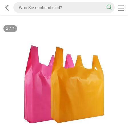
2
/
4