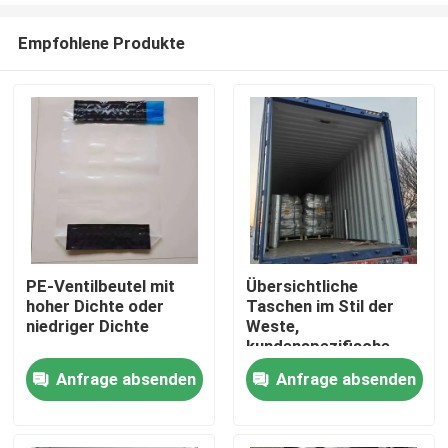
Empfohlene Produkte
PE-Ventilbeutel mit
Übersichtliche
hoher Dichte oder
Taschen im Stil der
Startseite
niedriger Dichte
Weste,
kundenspezifische
Marke und
Anfrage absenden
Anfrage absenden
Produkte
Produktinformationen,
anpassbar
Videos