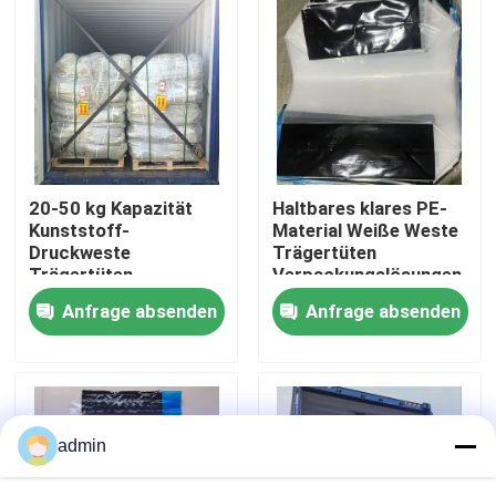
Über uns
Fabrik Tour
Qualitätskontrolle
20-50 kg Kapazität
Haltbares klares PE-
Kunststoff-
Material Weiße Weste
Druckweste
Trägertüten
Referenzen
Trägertüten
Verpackungslösungen
umweltfreundlich
Anfrage absenden
Anfrage absenden
Vielseitig Verpackung
für Unternehmen
PE-Schrumpffolie
POF-Schrumpffolie
admin
PVC-Psychiatersverpackungsfilm